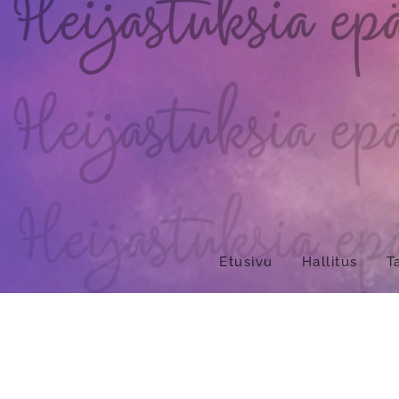
Etusivu
Hallitus
T