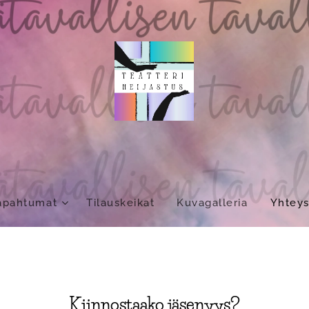
apahtumat
Tilauskeikat
Kuvagalleria
Yhteys
Kiinnostaako jäsenyys?